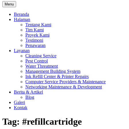
Menu
Beranda
Halaman
Tentang Kami
Tim Kami
Proyek Kami
Testimoni
Penawaran
Layanan
Cleaning Service
Pest Control
Water Threatment
Management Building System
Ink Refill Center & Printer Repairs
Computer Service Providers & Maintenance
Networking Maintenance & Development
Berita & Artikel
Blog
Galeri
Kontak
Tag:
#refillcartridge