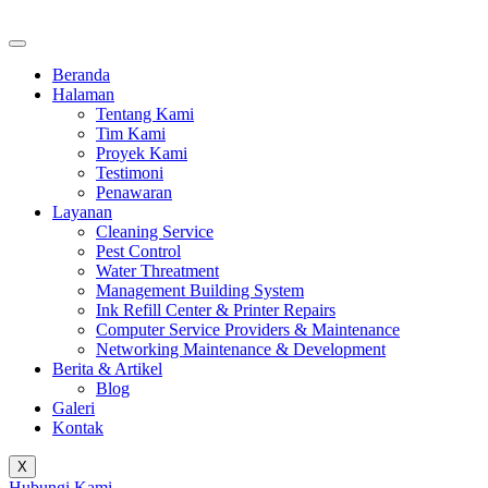
Beranda
Halaman
Tentang Kami
Tim Kami
Proyek Kami
Testimoni
Penawaran
Layanan
Cleaning Service
Pest Control
Water Threatment
Management Building System
Ink Refill Center & Printer Repairs
Computer Service Providers & Maintenance
Networking Maintenance & Development
Berita & Artikel
Blog
Galeri
Kontak
X
Hubungi Kami