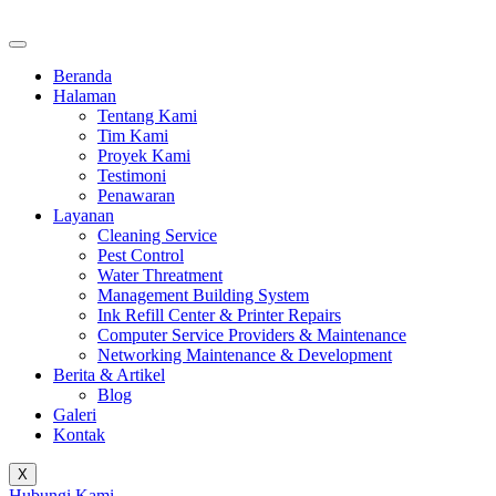
Beranda
Halaman
Tentang Kami
Tim Kami
Proyek Kami
Testimoni
Penawaran
Layanan
Cleaning Service
Pest Control
Water Threatment
Management Building System
Ink Refill Center & Printer Repairs
Computer Service Providers & Maintenance
Networking Maintenance & Development
Berita & Artikel
Blog
Galeri
Kontak
X
Hubungi Kami