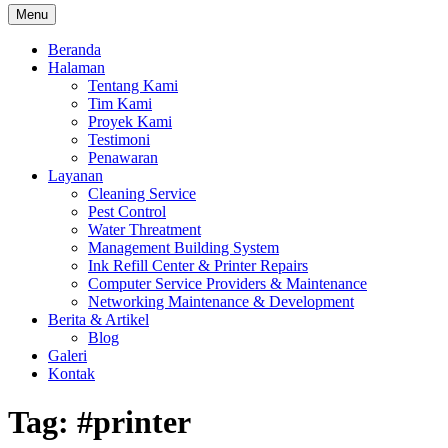
Menu
Beranda
Halaman
Tentang Kami
Tim Kami
Proyek Kami
Testimoni
Penawaran
Layanan
Cleaning Service
Pest Control
Water Threatment
Management Building System
Ink Refill Center & Printer Repairs
Computer Service Providers & Maintenance
Networking Maintenance & Development
Berita & Artikel
Blog
Galeri
Kontak
Tag:
#printer