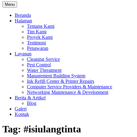
Menu
Beranda
Halaman
Tentang Kami
Tim Kami
Proyek Kami
Testimoni
Penawaran
Layanan
Cleaning Service
Pest Control
Water Threatment
Management Building System
Ink Refill Center & Printer Repairs
Computer Service Providers & Maintenance
Networking Maintenance & Development
Berita & Artikel
Blog
Galeri
Kontak
Tag:
#isiulangtinta