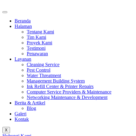
Beranda
Halaman
Tentang Kami
Tim Kami
Proyek Kami
Testimoni
Penawaran
Layanan
Cleaning Service
Pest Control
Water Threatment
Management Building System
Ink Refill Center & Printer Repairs
Computer Service Providers & Maintenance
Networking Maintenance & Development
Berita & Artikel
Blog
Galeri
Kontak
X
Hubungi Kami