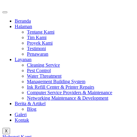
Beranda
Halaman
Tentang Kami
Tim Kami
Proyek Kami
Testimoni
Penawaran
Layanan
Cleaning Service
Pest Control
Water Threatment
Management Building System
Ink Refill Center & Printer Repairs
Computer Service Providers & Maintenance
Networking Maintenance & Development
Berita & Artikel
Blog
Galeri
Kontak
X
Hubungi Kami