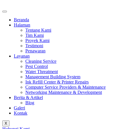
Beranda
Halaman
Tentang Kami
Tim Kami
Proyek Kami
Testimoni
Penawaran
Layanan
Cleaning Service
Pest Control
Water Threatment
Management Building System
Ink Refill Center & Printer Repairs
Computer Service Providers & Maintenance
Networking Maintenance & Development
Berita & Artikel
Blog
Galeri
Kontak
X
Hubungi Kami