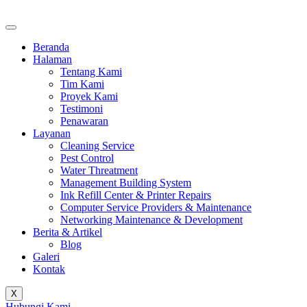
Beranda
Halaman
Tentang Kami
Tim Kami
Proyek Kami
Testimoni
Penawaran
Layanan
Cleaning Service
Pest Control
Water Threatment
Management Building System
Ink Refill Center & Printer Repairs
Computer Service Providers & Maintenance
Networking Maintenance & Development
Berita & Artikel
Blog
Galeri
Kontak
X
Hubungi Kami