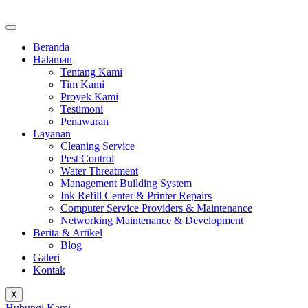
Beranda
Halaman
Tentang Kami
Tim Kami
Proyek Kami
Testimoni
Penawaran
Layanan
Cleaning Service
Pest Control
Water Threatment
Management Building System
Ink Refill Center & Printer Repairs
Computer Service Providers & Maintenance
Networking Maintenance & Development
Berita & Artikel
Blog
Galeri
Kontak
X
Hubungi Kami