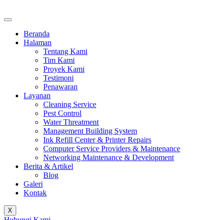
Beranda
Halaman
Tentang Kami
Tim Kami
Proyek Kami
Testimoni
Penawaran
Layanan
Cleaning Service
Pest Control
Water Threatment
Management Building System
Ink Refill Center & Printer Repairs
Computer Service Providers & Maintenance
Networking Maintenance & Development
Berita & Artikel
Blog
Galeri
Kontak
X
Hubungi Kami