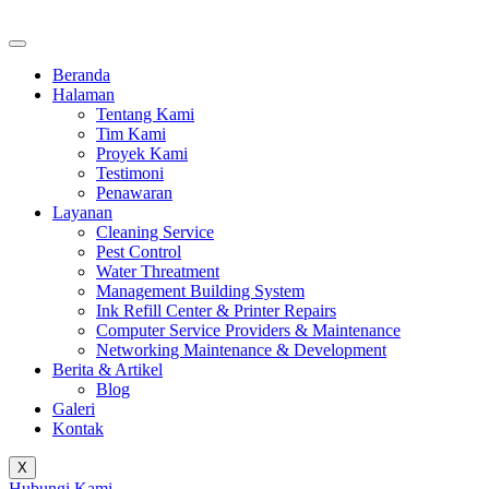
Beranda
Halaman
Tentang Kami
Tim Kami
Proyek Kami
Testimoni
Penawaran
Layanan
Cleaning Service
Pest Control
Water Threatment
Management Building System
Ink Refill Center & Printer Repairs
Computer Service Providers & Maintenance
Networking Maintenance & Development
Berita & Artikel
Blog
Galeri
Kontak
X
Hubungi Kami