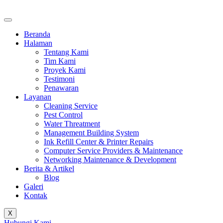
Beranda
Halaman
Tentang Kami
Tim Kami
Proyek Kami
Testimoni
Penawaran
Layanan
Cleaning Service
Pest Control
Water Threatment
Management Building System
Ink Refill Center & Printer Repairs
Computer Service Providers & Maintenance
Networking Maintenance & Development
Berita & Artikel
Blog
Galeri
Kontak
X
Hubungi Kami