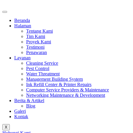
Beranda
Halaman
Tentang Kami
Tim Kami
Proyek Kami
Testimoni
Penawaran
Layanan
Cleaning Service
Pest Control
Water Threatment
Management Building System
Ink Refill Center & Printer Repairs
Computer Service Providers & Maintenance
Networking Maintenance & Development
Berita & Artikel
Blog
Galeri
Kontak
X
Hubungi Kami