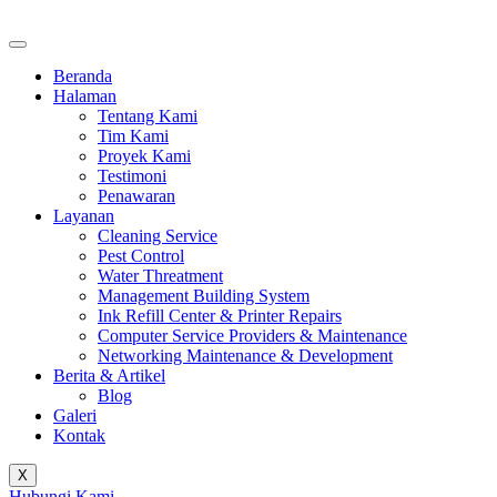
Beranda
Halaman
Tentang Kami
Tim Kami
Proyek Kami
Testimoni
Penawaran
Layanan
Cleaning Service
Pest Control
Water Threatment
Management Building System
Ink Refill Center & Printer Repairs
Computer Service Providers & Maintenance
Networking Maintenance & Development
Berita & Artikel
Blog
Galeri
Kontak
X
Hubungi Kami