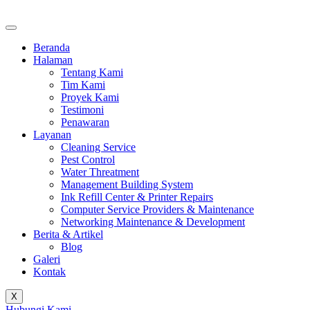
Beranda
Halaman
Tentang Kami
Tim Kami
Proyek Kami
Testimoni
Penawaran
Layanan
Cleaning Service
Pest Control
Water Threatment
Management Building System
Ink Refill Center & Printer Repairs
Computer Service Providers & Maintenance
Networking Maintenance & Development
Berita & Artikel
Blog
Galeri
Kontak
X
Hubungi Kami