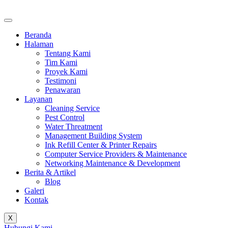
Beranda
Halaman
Tentang Kami
Tim Kami
Proyek Kami
Testimoni
Penawaran
Layanan
Cleaning Service
Pest Control
Water Threatment
Management Building System
Ink Refill Center & Printer Repairs
Computer Service Providers & Maintenance
Networking Maintenance & Development
Berita & Artikel
Blog
Galeri
Kontak
X
Hubungi Kami