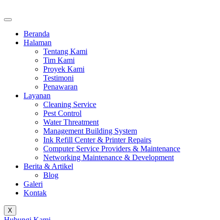
Beranda
Halaman
Tentang Kami
Tim Kami
Proyek Kami
Testimoni
Penawaran
Layanan
Cleaning Service
Pest Control
Water Threatment
Management Building System
Ink Refill Center & Printer Repairs
Computer Service Providers & Maintenance
Networking Maintenance & Development
Berita & Artikel
Blog
Galeri
Kontak
X
Hubungi Kami