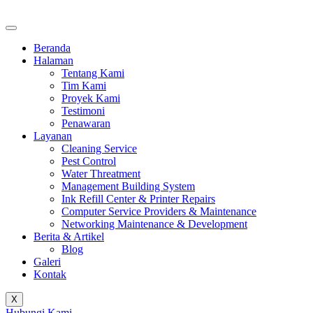
Beranda
Halaman
Tentang Kami
Tim Kami
Proyek Kami
Testimoni
Penawaran
Layanan
Cleaning Service
Pest Control
Water Threatment
Management Building System
Ink Refill Center & Printer Repairs
Computer Service Providers & Maintenance
Networking Maintenance & Development
Berita & Artikel
Blog
Galeri
Kontak
X
Hubungi Kami