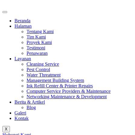
Beranda
Halaman
Tentang Kami
Tim Kami
Proyek Kami
Testimoni
Penawaran
Layanan
Cleaning Service
Pest Control
Water Threatment
Management Building System
Ink Refill Center & Printer Repairs
Computer Service Providers & Maintenance
Networking Maintenance & Development
Berita & Artikel
Blog
Galeri
Kontak
X
Hubungi Kami