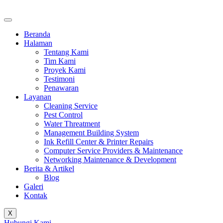
Beranda
Halaman
Tentang Kami
Tim Kami
Proyek Kami
Testimoni
Penawaran
Layanan
Cleaning Service
Pest Control
Water Threatment
Management Building System
Ink Refill Center & Printer Repairs
Computer Service Providers & Maintenance
Networking Maintenance & Development
Berita & Artikel
Blog
Galeri
Kontak
X
Hubungi Kami