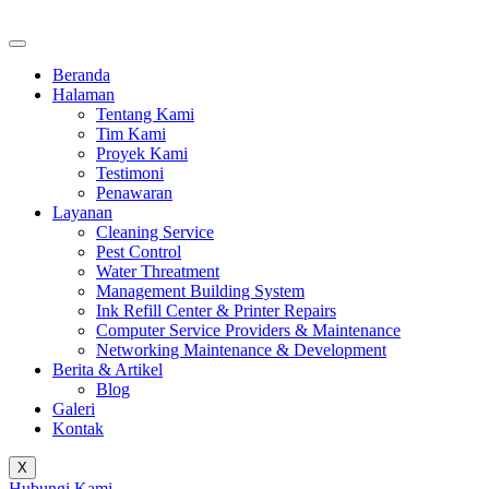
Beranda
Halaman
Tentang Kami
Tim Kami
Proyek Kami
Testimoni
Penawaran
Layanan
Cleaning Service
Pest Control
Water Threatment
Management Building System
Ink Refill Center & Printer Repairs
Computer Service Providers & Maintenance
Networking Maintenance & Development
Berita & Artikel
Blog
Galeri
Kontak
X
Hubungi Kami