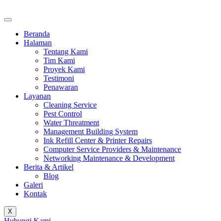
Beranda
Halaman
Tentang Kami
Tim Kami
Proyek Kami
Testimoni
Penawaran
Layanan
Cleaning Service
Pest Control
Water Threatment
Management Building System
Ink Refill Center & Printer Repairs
Computer Service Providers & Maintenance
Networking Maintenance & Development
Berita & Artikel
Blog
Galeri
Kontak
X
Hubungi Kami