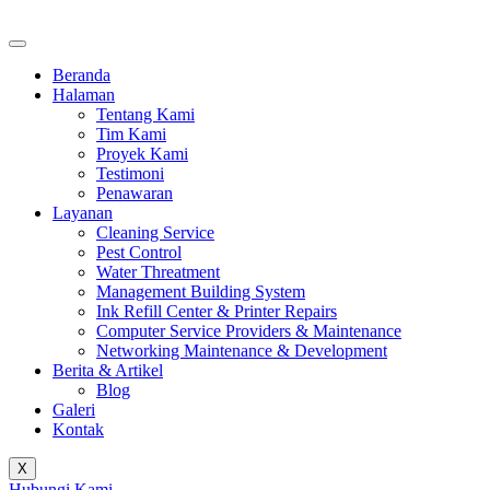
Beranda
Halaman
Tentang Kami
Tim Kami
Proyek Kami
Testimoni
Penawaran
Layanan
Cleaning Service
Pest Control
Water Threatment
Management Building System
Ink Refill Center & Printer Repairs
Computer Service Providers & Maintenance
Networking Maintenance & Development
Berita & Artikel
Blog
Galeri
Kontak
X
Hubungi Kami