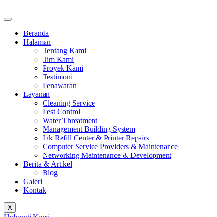
Beranda
Halaman
Tentang Kami
Tim Kami
Proyek Kami
Testimoni
Penawaran
Layanan
Cleaning Service
Pest Control
Water Threatment
Management Building System
Ink Refill Center & Printer Repairs
Computer Service Providers & Maintenance
Networking Maintenance & Development
Berita & Artikel
Blog
Galeri
Kontak
X
Hubungi Kami