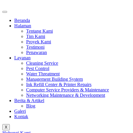
Beranda
Halaman
Tentang Kami
Tim Kami
Proyek Kami
Testimoni
Penawaran
Layanan
Cleaning Service
Pest Control
Water Threatment
Management Building System
Ink Refill Center & Printer Repairs
Computer Service Providers & Maintenance
Networking Maintenance & Development
Berita & Artikel
Blog
Galeri
Kontak
X
Hubungi Kami