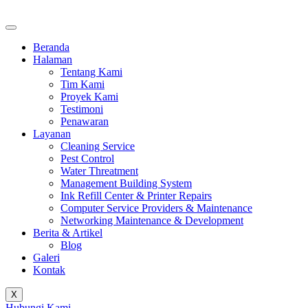
Beranda
Halaman
Tentang Kami
Tim Kami
Proyek Kami
Testimoni
Penawaran
Layanan
Cleaning Service
Pest Control
Water Threatment
Management Building System
Ink Refill Center & Printer Repairs
Computer Service Providers & Maintenance
Networking Maintenance & Development
Berita & Artikel
Blog
Galeri
Kontak
X
Hubungi Kami