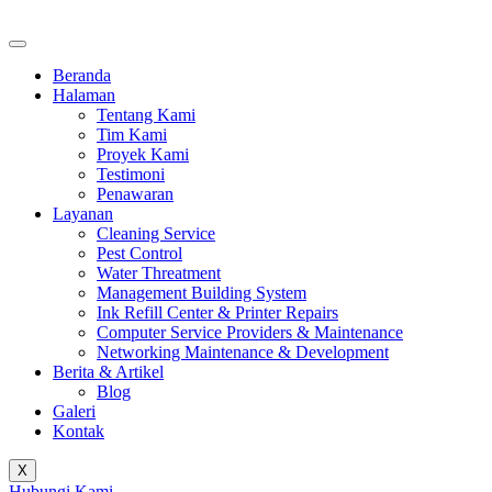
Beranda
Halaman
Tentang Kami
Tim Kami
Proyek Kami
Testimoni
Penawaran
Layanan
Cleaning Service
Pest Control
Water Threatment
Management Building System
Ink Refill Center & Printer Repairs
Computer Service Providers & Maintenance
Networking Maintenance & Development
Berita & Artikel
Blog
Galeri
Kontak
X
Hubungi Kami