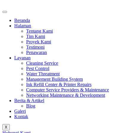
Beranda
Halaman
Tentang Kami
Tim Kami
Proyek Kami
Testimoni
Penawaran
Layanan
Cleaning Service
Pest Control
Water Threatment
Management Building System
Ink Refill Center & Printer Repairs
Computer Service Providers & Maintenance
Networking Maintenance & Development
Berita & Artikel
Blog
Galeri
Kontak
X
Hubungi Kami