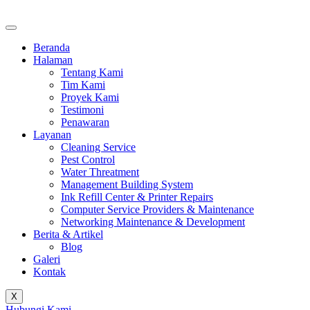
Beranda
Halaman
Tentang Kami
Tim Kami
Proyek Kami
Testimoni
Penawaran
Layanan
Cleaning Service
Pest Control
Water Threatment
Management Building System
Ink Refill Center & Printer Repairs
Computer Service Providers & Maintenance
Networking Maintenance & Development
Berita & Artikel
Blog
Galeri
Kontak
X
Hubungi Kami