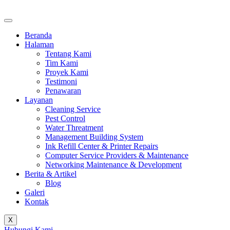
Beranda
Halaman
Tentang Kami
Tim Kami
Proyek Kami
Testimoni
Penawaran
Layanan
Cleaning Service
Pest Control
Water Threatment
Management Building System
Ink Refill Center & Printer Repairs
Computer Service Providers & Maintenance
Networking Maintenance & Development
Berita & Artikel
Blog
Galeri
Kontak
X
Hubungi Kami