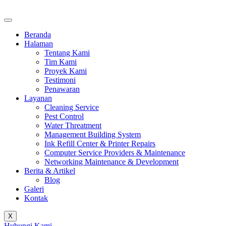
Beranda
Halaman
Tentang Kami
Tim Kami
Proyek Kami
Testimoni
Penawaran
Layanan
Cleaning Service
Pest Control
Water Threatment
Management Building System
Ink Refill Center & Printer Repairs
Computer Service Providers & Maintenance
Networking Maintenance & Development
Berita & Artikel
Blog
Galeri
Kontak
X
Hubungi Kami