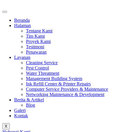
Beranda
Halaman
Tentang Kami
Tim Kami
Proyek Kami
Testimoni
Penawaran
Layanan
Cleaning Service
Pest Control
Water Threatment
Management Building System
Ink Refill Center & Printer Repairs
Computer Service Providers & Maintenance
Networking Maintenance & Development
Berita & Artikel
Blog
Galeri
Kontak
X
Hubungi Kami