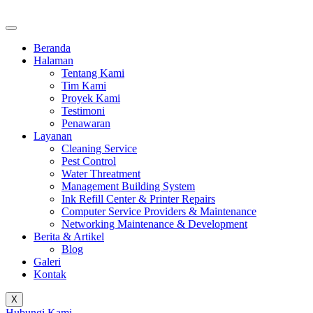
Beranda
Halaman
Tentang Kami
Tim Kami
Proyek Kami
Testimoni
Penawaran
Layanan
Cleaning Service
Pest Control
Water Threatment
Management Building System
Ink Refill Center & Printer Repairs
Computer Service Providers & Maintenance
Networking Maintenance & Development
Berita & Artikel
Blog
Galeri
Kontak
X
Hubungi Kami