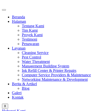
Beranda
Halaman
Tentang Kami
Tim Kami
Proyek Kami
Testimoni
Penawaran
Layanan
Cleaning Service
Pest Control
Water Threatment
Management Building System
Ink Refill Center & Printer Repairs
Computer Service Providers & Maintenance
Networking Maintenance & Development
Berita & Artikel
Blog
Galeri
Kontak
X
Hubungi Kami