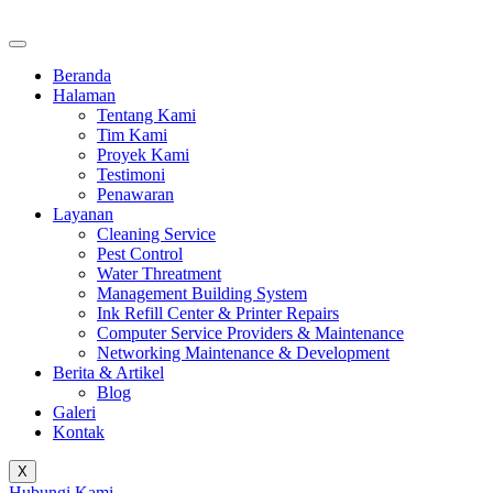
Beranda
Halaman
Tentang Kami
Tim Kami
Proyek Kami
Testimoni
Penawaran
Layanan
Cleaning Service
Pest Control
Water Threatment
Management Building System
Ink Refill Center & Printer Repairs
Computer Service Providers & Maintenance
Networking Maintenance & Development
Berita & Artikel
Blog
Galeri
Kontak
X
Hubungi Kami