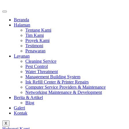
Beranda
Halaman
Tentang Kami
Tim Kami
Proyek Kami
Testimoni
Penawaran
Layanan
Cleaning Service
Pest Control
Water Threatment
Management Building System
Ink Refill Center & Printer Repairs
Computer Service Providers & Maintenance
Networking Maintenance & Development
Berita & Artikel
Blog
Galeri
Kontak
X
Hubungi Kami