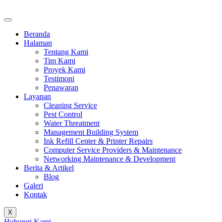
Beranda
Halaman
Tentang Kami
Tim Kami
Proyek Kami
Testimoni
Penawaran
Layanan
Cleaning Service
Pest Control
Water Threatment
Management Building System
Ink Refill Center & Printer Repairs
Computer Service Providers & Maintenance
Networking Maintenance & Development
Berita & Artikel
Blog
Galeri
Kontak
X
Hubungi Kami